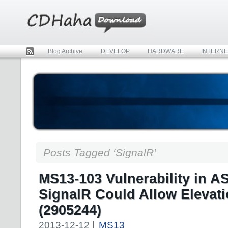
Blog Archive
DEVELOP
HARDWARE
INTERNE
Rss
Posts Tagged ‘SignalR’
MS13-103 Vulnerability in A
SignalR Could Allow Elevatio
(2905244)
2013-12-12 |
MS13