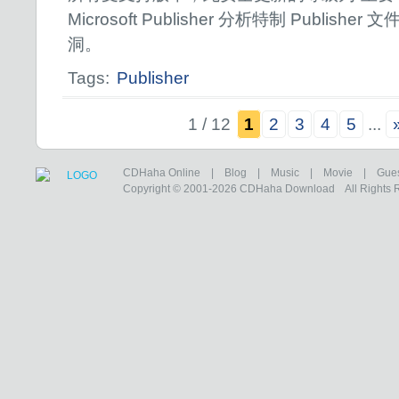
Microsoft Publisher 分析特制 Publis
洞。
Tags:
Publisher
1 / 12
1
2
3
4
5
...
CDHaha Online
|
Blog
|
Music
|
Movie
|
Gue
Copyright © 2001-2026
CDHaha Download
All Rights 