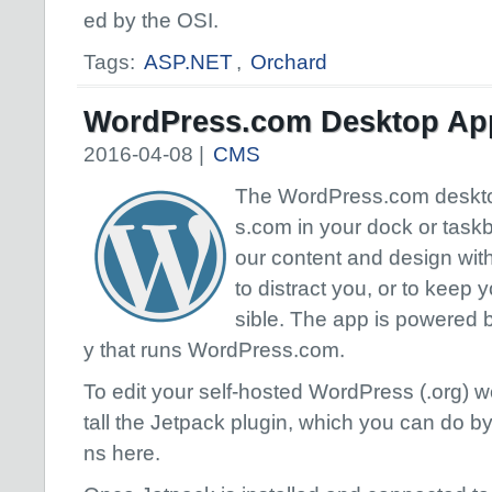
ed by the OSI.
Tags:
ASP.NET
,
Orchard
WordPress.com Desktop App
2016-04-08 |
CMS
The WordPress.com deskt
s.com in your dock or taskba
our content and design wit
to distract you, or to keep 
sible. The app is powered 
y that runs WordPress.com.
To edit your self-hosted WordPress (.org) w
tall the Jetpack plugin, which you can do by 
ns here.