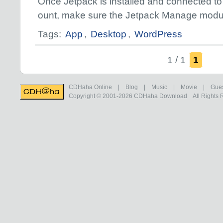
Once Jetpack is installed and connected 
ount, make sure the Jetpack Manage modul
Tags:
App
,
Desktop
,
WordPress
1 / 1
1
CDHaha Online
|
Blog
|
Music
|
Movie
|
Gue
Copyright © 2001-2026
CDHaha Download
All Rights 