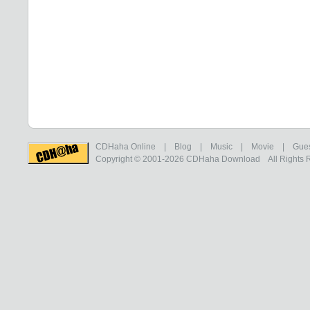
CDHaha Online
|
Blog
|
Music
|
Movie
|
Gue
Copyright © 2001-2026
CDHaha Download
All Rights 