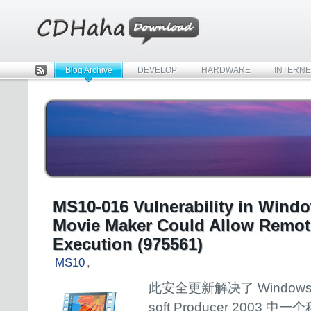
Blog Archive
DEVELOP
HARDWARE
INTERNE
Rss
MS10-016 Vulnerability in Wind
Movie Maker Could Allow Remo
Execution (975561)
MS10
,
此安全更新解决了 Windows Mo
soft Producer 2003