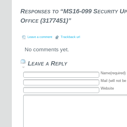
Responses to “MS16-099 Security Up
Office (3177451)”
Leave a comment
Trackback url
No comments yet.
Leave a Reply
Name(required)
Mail (will not be
Website