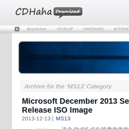
Blog Archive
DEVELOP
HARDWARE
INTERNE
Rss
Archive for the ‘MS13’ Category
Microsoft December 2013 Se
Release ISO Image
2013-12-13 |
MS13