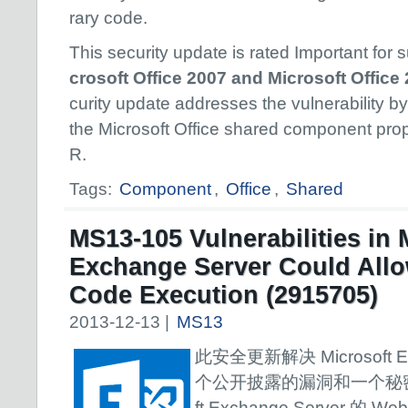
rary code.
This security update is rated Important for 
crosoft Office 2007 and Microsoft Office
curity update addresses the vulnerability by
the Microsoft Office shared component pro
R.
Tags:
Component
,
Office
,
Shared
MS13-105 Vulnerabilities in 
Exchange Server Could All
Code Execution (2915705)
2013-12-13 |
MS13
此安全更新解决 Microsoft Ex
个公开披露的漏洞和一个秘密报
ft Exchange Server 的 We