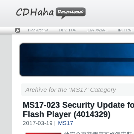
Blog Archive
DEVELOP
HARDWARE
INTERNE
Rss
Archive for the ‘MS17’ Category
MS17-023 Security Update f
Flash Player (4014329)
2017-03-19 |
MS17