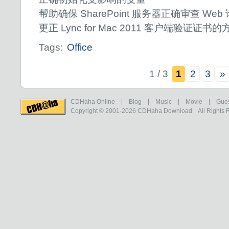
帮助确保 SharePoint 服务器正确审查 Web
更正 Lync for Mac 2011 客户端验证证书的
Tags:
Office
1 / 3
1
2
3
»
CDHaha Online
|
Blog
|
Music
|
Movie
|
Gue
Copyright © 2001-2026
CDHaha Download
All Rights 