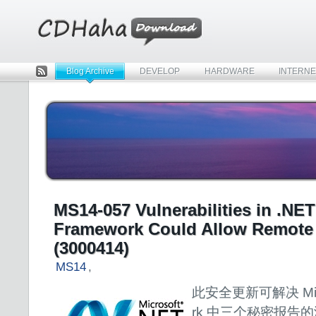
Blog Archive
DEVELOP
HARDWARE
INTERNE
Rss
MS14-057 Vulnerabilities in .NET
Framework Could Allow Remote
(3000414)
MS14
,
此安全更新可解决 Micro
rk 中三个秘密报告