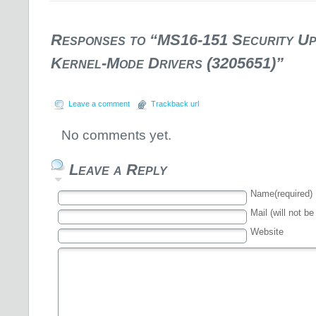
Responses to “MS16-151 Security U
Kernel-Mode Drivers (3205651)”
Leave a comment
Trackback url
No comments yet.
Leave a Reply
Name(required)
Mail (will not be
Website