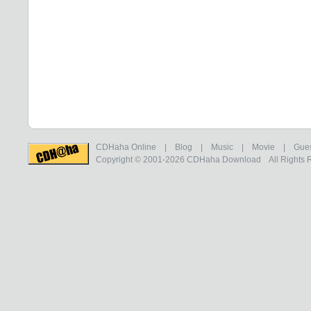
CDHaha Online
|
Blog
|
Music
|
Movie
|
Gue
Copyright © 2001-2026
CDHaha Download
All Rights 