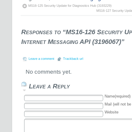
MS16-125 Security Update for Diagnostics Hub (3193229)
MS16-127 Security Updat
Responses to “MS16-126 Security Up
Internet Messaging API (3196067)”
Leave a comment
Trackback url
No comments yet.
Leave a Reply
Name(required)
Mail (will not be
Website