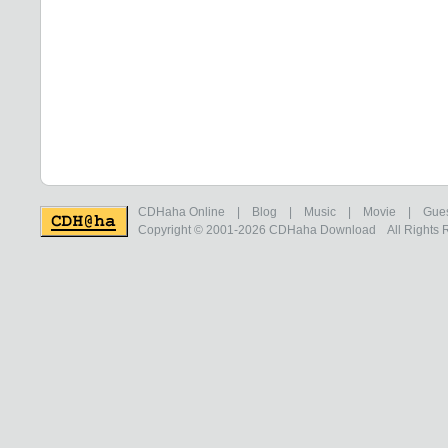
CDHaha Online
|
Blog
|
Music
|
Movie
|
Gue
Copyright © 2001-2026
CDHaha Download
All Rights 